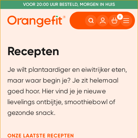
VOOR 20:00 UUR BESTELD, MORGEN IN HUIS
NR. 1 GETEST CONSUMENTENBOND
GRATIS VERZENDING VANAF €50
0
Recepten
Je wilt plantaardiger en eiwitrijker eten,
maar waar begin je? Je zit helemaal
goed hoor. Hier vind je je nieuwe
lievelings ontbijtje, smoothiebowl of
gezonde snack.
ONZE LAATSTE RECEPTEN