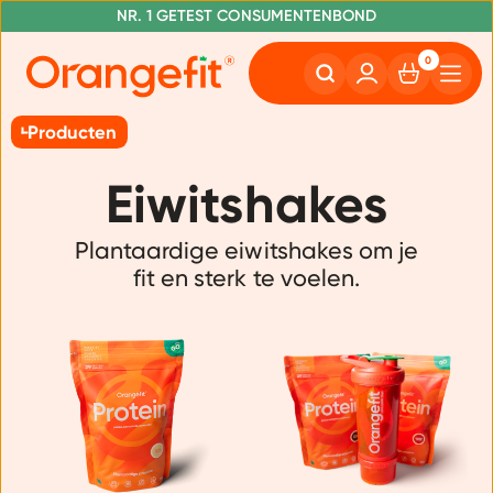
VOOR 20:00 UUR BESTELD, MORGEN IN HUIS
NR. 1 GETEST CONSUMENTENBOND
GRATIS VERZENDING VANAF €50
0
Producten
Eiwitshakes
Plantaardige eiwitshakes om je
fit en sterk te voelen.