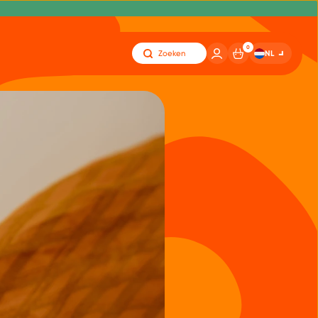
0
NL
Zoeken