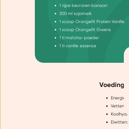
1 rijpe bevroren banaan
300 ml sojamelk
1 scoop Orangefit Protein Vanille
1 scoop Orangefit Greens
1 tl matcha-poeder
1 tl vanille essence
Toestemming
Wij gebruiken cookies om jo
Voedings
Dankzij cookies kunnen we on
gebruiksgemak vergroten. Da
Energie -
onze vertrouwde partners om 
Vetten: 
Koolhydr
Eiwitten: