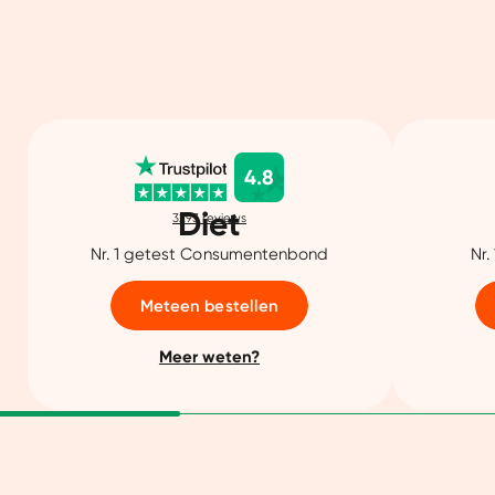
4.8
Diet
3293
reviews
Nr. 1 getest Consumentenbond
Nr.
Meteen bestellen
Meer weten?