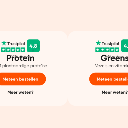
4.8
4
Protein
Green
5634
reviews
457
reviews
 1 plantaardige proteïne
Vezels en vitam
Meteen bestellen
Meteen bestel
Meer weten?
Meer weten?