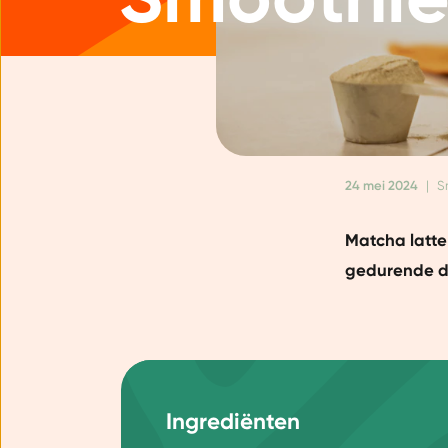
24 mei 2024
|
S
Matcha latte
gedurende de 
Ingrediënten