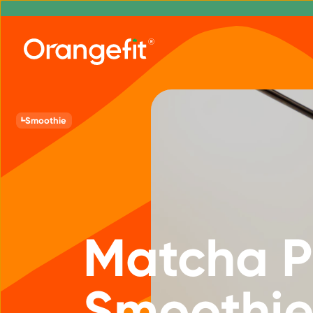
Smoothie
Matcha P
Smoothi