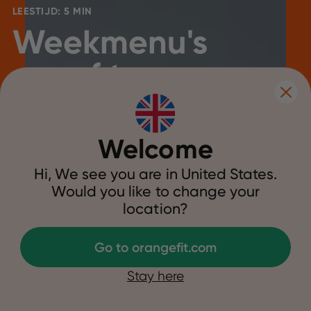
LEESTIJD: 5 MIN
Weekmenu's
om af te
vallen
Welcome
Hi, We see you are in United States.
Would you like to change your
1 februari 2024
|
Voeding
location?
Go to orangefit.com
Wil je graag blijvend wat kilo's kwijt,
maar weet je niet goed waar je moet
Stay here
beginnen? Dan biedt een weekmenu