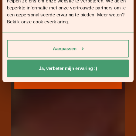
helpen ze ons om onze website te verbeteren. We delen
beperkte informatie met onze vertrouwde partners om je
een gepersonaliseerde ervaring te bieden. Meer weten?
Bekijk onze cookieverklaring.
Gratis persoonlijk
afvalschema?
Aanpassen
Download hier!
Ja, verbeter mijn ervaring :)