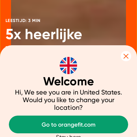
LEESTIJD: 3 MIN
5x heerlijke
vegan
taarten
Welcome
Hi, We see you are in United States.
Would you like to change your
14 maart 2024
|
Voeding
location?
Go to orangefit.com
Bijna iedereen houdt wel van een
lekker stukje taart op zijn tijd. Of het