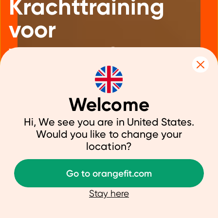
Krachttraining
voor
vrouwen +
schema
Welcome
Hi, We see you are in United States.
Would you like to change your
18 juli 2024
|
Training
location?
Go to orangefit.com
Is krachttraining niks voor vrouwen? O
maar jazeker wel! Krachttraining is
Stay here
minder intimiderend en bovendien