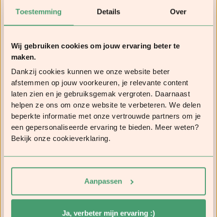
Toestemming
Details
Over
Wij gebruiken cookies om jouw ervaring beter te
maken.
Raimondo's better days
Dankzij cookies kunnen we onze website beter
afstemmen op jouw voorkeuren, je relevante content
22 december 2025
|
more better days
|
Video
laten zien en je gebruiksgemak vergroten. Daarnaast
helpen ze ons om onze website te verbeteren. We delen
beperkte informatie met onze vertrouwde partners om je
een gepersonaliseerde ervaring te bieden. Meer weten?
Bekijk onze cookieverklaring.
Aanpassen
Ja, verbeter mijn ervaring :)