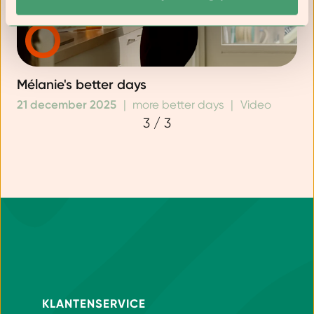
Mélanie's better days
21 december 2025
|
more better days
|
Video
3
/
3
KLANTENSERVICE