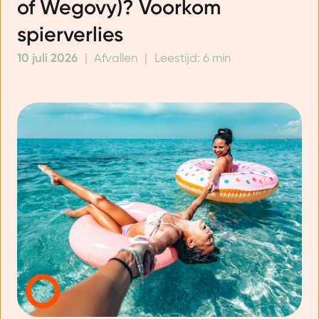
of Wegovy)? Voorkom
spierverlies
10 juli 2026
|
Afvallen
|
Leestijd: 6 min