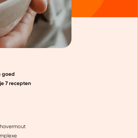
en goed
je 7 recepten
t havermout
omplexe