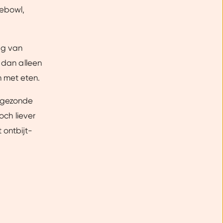
iebowl,
ag van
e dan alleen
n met eten.
 gezonde
och liever
 ontbijt-