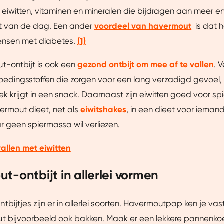
 eiwitten, vitaminen en mineralen die bijdragen aan meer e
t van de dag. Een ander
voordeel van havermout
is dat h
ensen met diabetes.
(1)
t-ontbijt is ook een
gezond ontbijt om mee af te vallen
. 
 voedingsstoffen die zorgen voor een lang verzadigd gevoel
rek krijgt in een snack. Daarnaast zijn eiwitten goed voor s
ermout dieet, net als
eiwitshakes
, in een dieet voor iemand
r geen spiermassa wil verliezen.
allen met eiwitten
t-ontbijt in allerlei vormen
bijtjes zijn er in allerlei soorten. Havermoutpap ken je vast
t bijvoorbeeld ook bakken. Maak er een lekkere pannenko