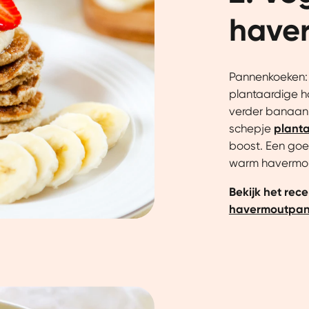
have
Pannenkoeken: 
plantaardige 
verder banaan 
schepje
planta
boost. Een goe
warm havermou
Bekijk het rec
havermoutpa