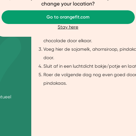
ze website beter afstemmen op jouw voorkeuren, je relevante co
change your location?
Bereidingswijze
arnaast helpen ze ons om onze website te verbeteren. We delen
Go to orangefit.com
je een gepersonaliseerde ervaring te bieden. Meer weten? Bekij
Hak de chocolade in stukjes.
Stay here
Meng in een schaaltje de havermout, Orange
chocolade door elkaar.
Aanpassen
Ja, v
Voeg hier de sojamelk, ahornsiroop, pindak
door.
Sluit af in een luchtdicht bakje/potje en laa
Roer de volgende dag nog even goed door
pindakaas.
tueel