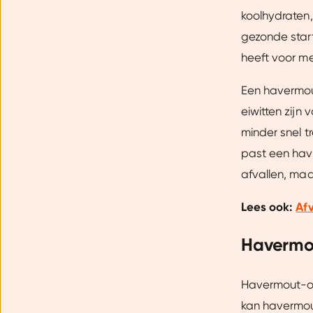
koolhydraten,
gezonde star
heeft voor m
Een havermou
eiwitten zijn
minder snel t
past een hav
afvallen, maa
Lees ook:
Afv
Havermou
Havermout-ont
kan havermou