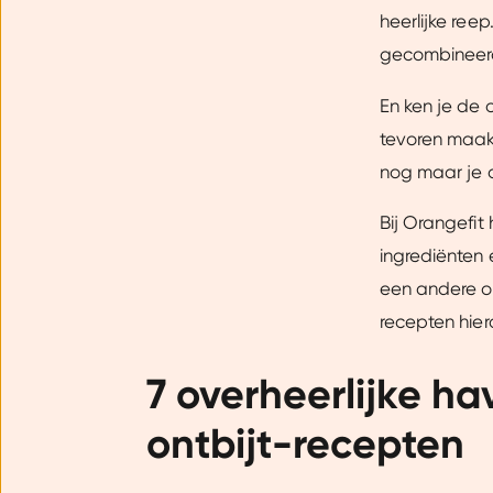
heerlijke ree
gecombineerd
En ken je de 
tevoren maakt
nog maar je o
Bij Orangefi
ingrediënten e
een andere o
recepten hier
7 overheerlijke h
ontbijt-recepten