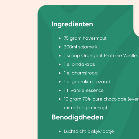
Dankzij cookies kunnen we on
gebruiksgemak vergroten. Da
onze vertrouwde partners om 
Ingrediënten
75 gram havermout
300ml sojamelk
1 scoop Orangefit Proteine Vanille
1 el pindakaas
1 el ahornsiroop
1 el gebroken lijnzaad
1 tl vanille essence
10 gram 70% pure chocolade (even
extra ter garnering)
Benodigdheden
Luchtdicht bakje/potje