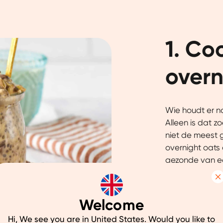
1. Co
overn
Wie houdt er n
Alleen is dat z
niet de meest 
overnight oats
gezonde van ee
verantwoord ont
Details
maken!
Welcome
uw ervaring beter te maken.
Hi, We see you are in United States. Would you like to