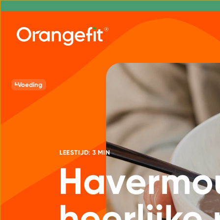
Voeding
LEESTIJD: 3 MIN
Havermout
heerlijke