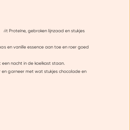
ntent laten zien en je
 beperkte informatie met
k onze cookieverklaring.
fit Proteïne, gebroken lijnzaad en stukjes
erbeter mijn ervaring :)
aas en vanille essence aan toe en roer goed
t een nacht in de koelkast staan.
 en garneer met wat stukjes chocolade en