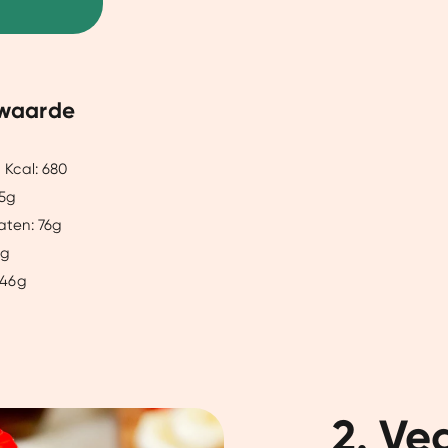
waarde
 Kcal: 680
25g
aten: 76g
5g
 46g
2. V