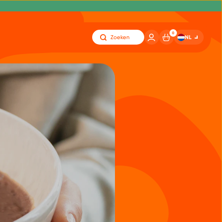
0
NL
Zoeken