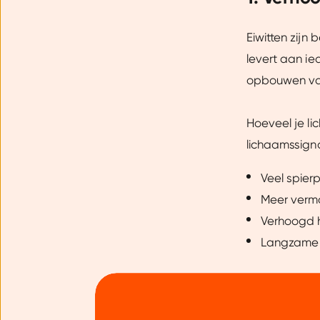
Eiwitten zijn 
levert aan ied
opbouwen van
Hoeveel je li
lichaamssigna
Veel spierp
Meer vermo
Verhoogd h
Langzame