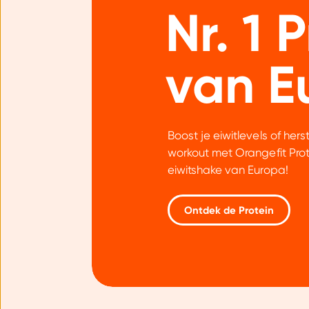
Nr. 1 
van E
Boost je eiwitlevels of hers
workout met Orangefit Prote
eiwitshake van Europa!
Ontdek de Protein