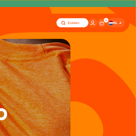
0
NL
Zoeken
p