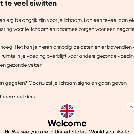
et te veel eiwitten
en erg belangrijk zijn voor je lichaam, kan een teveel aan ei
sting voor je lichaam en daarmee zorgen voor een negatief
noeg. Het kan je nieren onnodig belasten en er bovendien 
 ruimte in je voeding overblijft voor andere gezonde voedin
 en gezonde vetten.
ten gegeten? Ook nu zal je lichaam signalen gaan geven:
treem veel dorst
 (een teveel aan eiwitten in je voeding kan er voor zorgen d
Details
rek krijgt)
Welcome
inderigheid (met een zeer onaangename geur, als gevolg 
uw ervaring beter te maken.
Hi, We see you are in United States. Would you like to
g van een teveel aan eiwitten)