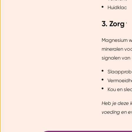
Dankzij cookies kunnen we on
Huidklacht
gebruiksgemak vergroten. Da
onze vertrouwde partners om 
3. Zorg 
Magnesium wo
mineralen voo
signalen van 
Slaapprob
Vermoeidhe
Kou en sle
Heb je deze k
voeding en e