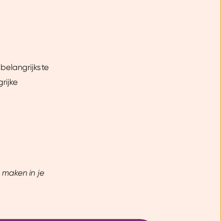
ntent laten zien en je
 beperkte informatie met
k onze cookieverklaring.
belangrijkste
erbeter mijn ervaring :)
rijke
 maken in je