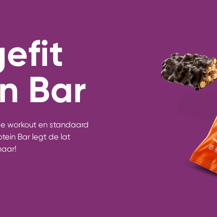
efit
in Bar
je workout en standaard
tein Bar legt de lat
maar!