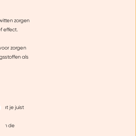
witten zorgen
 effect.
voor zorgen
gsstoffen als
at je juist
Over
van de