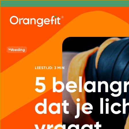
Voeding
LEESTIJD: 3 MIN
5 belangr
dat je li
vraagt