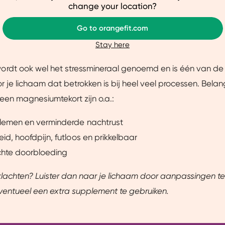
ze website beter afstemmen op jouw voorkeuren, je relevante co
change your location?
en (onrustige huid, acne)
arnaast helpen ze ons om onze website te verbeteren. We delen
Go to orangefit.com
je een gepersonaliseerde ervaring te bieden. Meer weten? Bekij
voor voldoende magnesium
Stay here
rdt ook wel het stressmineraal genoemd en is één van de 
Aanpassen
Ja, v
r je lichaam dat betrokken is bij heel veel processen. Belang
een magnesiumtekort zijn o.a.:
lemen en verminderde nachtrust
id, hoofdpijn, futloos en prikkelbaar
chte doorbloeding
lachten? Luister dan naar je lichaam door aanpassingen te
ventueel een extra supplement te gebruiken.