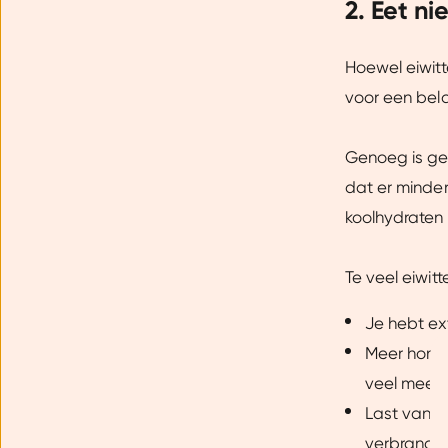
2. Eet ni
Hoewel eiwitt
voor een bela
Genoeg is ge
dat er minder
koolhydraten
Te veel eiwit
Je hebt ex
Meer honger
Toestemming
veel meer t
Last van w
Wij gebruiken cookies om jo
verbrandin