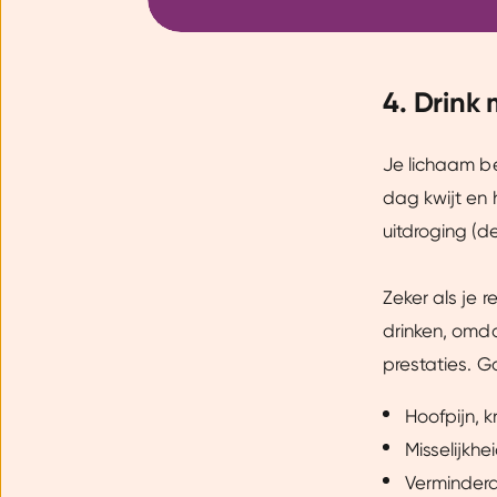
4. Drink
Je lichaam be
dag kwijt en 
uitdroging (d
Zeker als je 
drinken, omda
prestaties. G
Hoofpijn, k
Misselijkhe
Verminderd