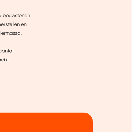
ire bouwstenen
herstellen en
piermassa.
 aantal
hebt: