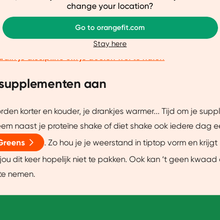
reven veel sessies.
Bouw het op met 2 sessies in de eerste
ze website beter afstemmen op jouw voorkeuren, je relevante co
change your location?
arnaast helpen ze ons om onze website te verbeteren. We delen
of 4
workouts. Goed om te weten: discipline is belangrijker v
Go to orangefit.com
je een gepersonaliseerde ervaring te bieden. Meer weten? Bekij
e doelen dan motivatie. Blijf dus gaan, ook wanneer je gee
Stay here
train je discipline om je doelen wél te halen
Aanpassen
Ja, v
e supplementen aan
en korter en kouder, je drankjes warmer... Tijd om je su
eem naast je proteïne shake of diet shake ook iedere dag 
Greens
. Zo hou je je weerstand in tiptop vorm en krijgt
jou dit keer hopelijk niet te pakken. Ook kan ‘t geen kwaad
te nemen.