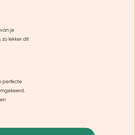
van je
s zo lekker dit
n perfecte
 omgekeerd.
een