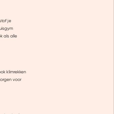
stof je
huisgym
 als alle
ook klimrekken
 zorgen voor