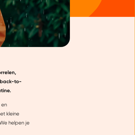
rrelen,
t back-to-
tine.
 en
et kleine
. We helpen je