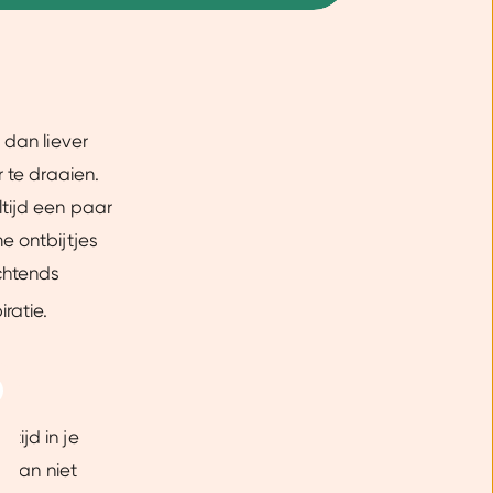
 dan liever
 te draaien.
ltijd een paar
e ontbijtjes
ochtends
iratie.
Over
tijd in je
 Plan niet