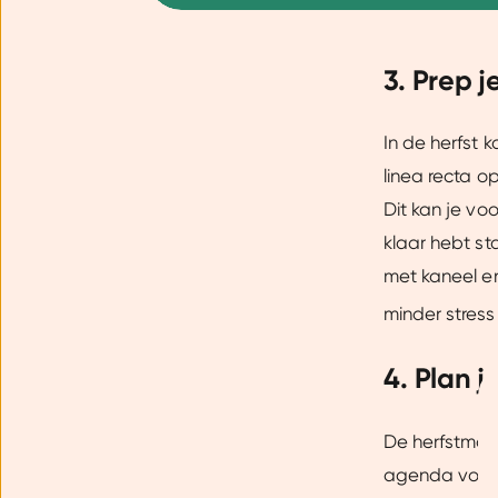
3. Prep j
In de herfst 
linea recta o
Dit kan je vo
klaar hebt st
met kaneel en
minder stres
4. Plan j
Toestemming
De herfstmaan
agenda voor 
Wij gebruiken cookies om jo