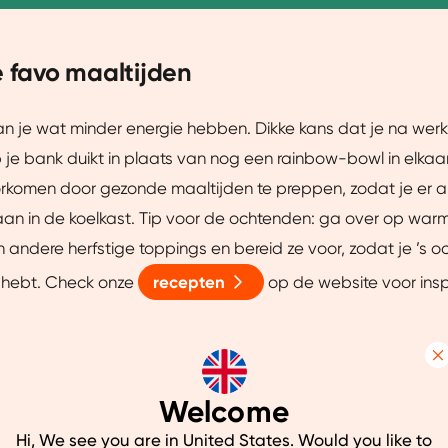
e favo maaltijden
kan je wat minder energie hebben. Dikke kans dat je na werk
p je bank duikt in plaats van nog een rainbow-bowl in elkaar
orkomen door gezonde maaltijden te preppen, zodat je er a
aan in de koelkast. Tip voor de ochtenden: ga over op warm
 andere herfstige toppings en bereid ze voor, zodat je ’s 
s hebt. Check onze
recepten
op de website voor insp
e workouts
Details
den gaan vaak gepaard met een dip in je motivatie. Block 
Welcome
workouts, en zie ze als werkmeetings
die je niet kan missen.
uw ervaring beter te maken.
Hi, We see you are in United States. Would you like to