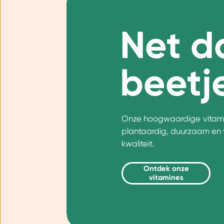
Net d
beetj
Onze hoogwaardige vitamin
plantaardig, duurzaam en v
kwaliteit.
Ontdek onze
vitamines