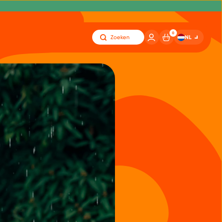
0
NL
Zoeken