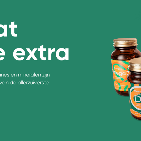
at
e extra
es en mineralen zijn
an de allerzuiverste