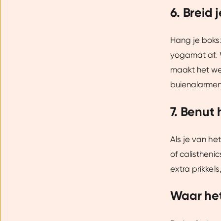
6. Breid 
Hang je boksz
yogamat af. 
maakt het we
buienalarmen 
7. Benut
Als je van he
of calistheni
extra prikkel
Waar he