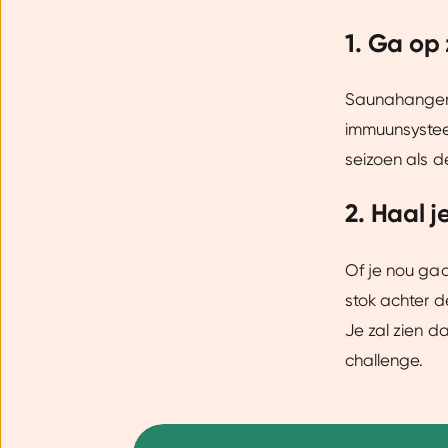
1. Ga op
Saunahangen 
immuunsystee
seizoen als 
2. Haal 
Of je nou gaa
stok achter d
Je zal zien d
challenge.