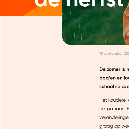
19 september 20
De zomer is n
bbq’en en lo
school seizo
Het koudere,
eetpatroon. H
veranderingen
graag op weg