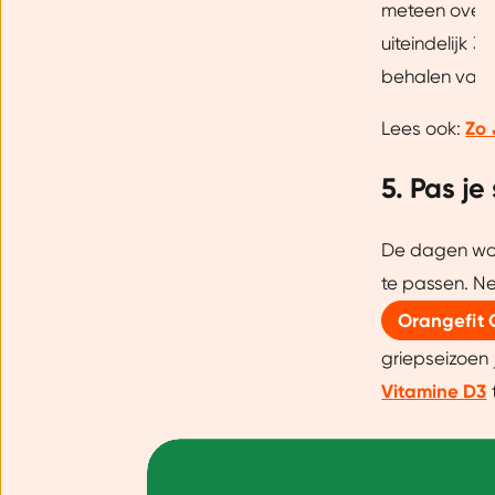
meteen overd
Dankzij cookies kunnen we on
gebruiksgemak vergroten. Da
uiteindelijk 3 
onze vertrouwde partners om 
behalen van j
Lees ook:
Zo 
5. Pas j
De dagen word
te passen. N
Orangefit 
griepseizoen 
Vitamine D3