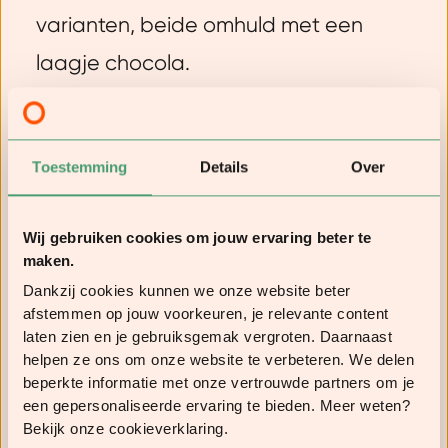
varianten, beide omhuld met een
laagje chocola.
Lees meer:
zo helpen eiwitten jou
tijdens het afvallen
Toestemming
Details
Over
Zo beoordeel jij of je een
Wij gebruiken cookies om jouw ervaring beter te
goede maaltijdvervanger
maken.
Dankzij cookies kunnen we onze website beter
te pakken hebt
afstemmen op jouw voorkeuren, je relevante content
laten zien en je gebruiksgemak vergroten. Daarnaast
helpen ze ons om onze website te verbeteren. We delen
Als je voor langere periodes aaneen
beperkte informatie met onze vertrouwde partners om je
een gepersonaliseerde ervaring te bieden. Meer weten?
probeert af te slanken met dagelijkse
Bekijk onze cookieverklaring.