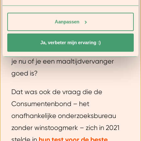
maaltijdvervangers, dan is het wel
belangrijk dat je vervangende
Aanpassen
product van hoge kwaliteit is. Je wil
immers een calorietekort creëren;
Ja, verbeter mijn ervaring :)
geen voedingstekort. Dus hoe bepaal
je nu of je een maaltijdvervanger
goed is?
Dat was ook de vraag die de
Consumentenbond – het
onafhankelijke onderzoeksbureau
zonder winstoogmerk – zich in 2021
stelde in
hun test voor de beste