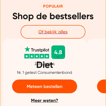
POPULAIR
Shop de bestsellers
Of bekijk alles
4.8
Diet
3293
reviews
Nr. 1 getest Consumentenbond
Meteen bestellen
Meer weten?