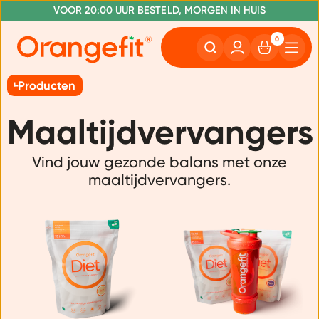
VOOR 20:00 UUR BESTELD, MORGEN IN HUIS
NR. 1 GETEST CONSUMENTENBOND
GRATIS VERZENDING VANAF €50
0
Producten
Maaltijdvervangers
Vind jouw gezonde balans met onze
maaltijdvervangers.