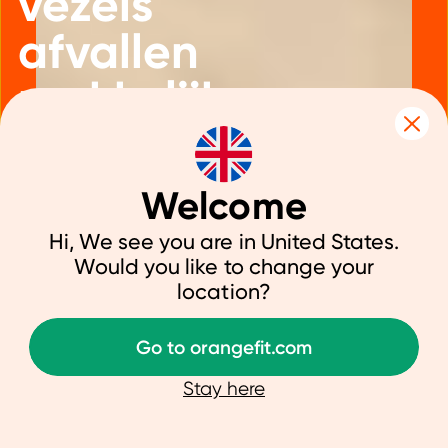
vezels
afvallen
makkelijker
maken
Welcome
Hi, We see you are in United States.
Would you like to change your
23 april 2026
|
Voeding
location?
Go to orangefit.com
Afvallen is vaak niet het probleem, het
volhouden wel. Je begint goed, je eet
Stay here
gezonder, let op calorieën en maakt