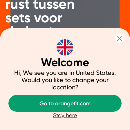
rust tussen
sets voor
de beste
resultaten?
Welcome
Hi, We see you are in United States.
Would you like to change your
16 april 2025
|
Training
location?
Go to orangefit.com
Als je aan krachttraining doet, dan
ben je ongetwijfeld elke training
Stay here
bewust bezig met hoeveel sets je