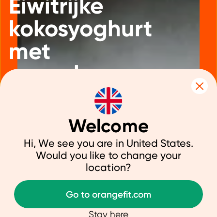
Eiwitrijke
kokosyoghurt
met
speculaas
granola
Welcome
Hi, We see you are in United States.
Would you like to change your
23 februari 2023
|
Ontbijt, Lunch
location?
Go to orangefit.com
Deze granola is met al z'n vezels en
goede vetten uit noten en zaden een
Stay here