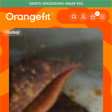
NR. 1 GETEST CONSUMENTENBOND
GRATIS VERZENDING VANAF €50
0
Ontbijt