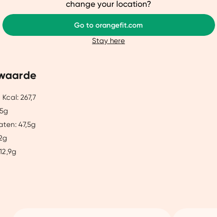
ze website beter afstemmen op jouw voorkeuren, je relevante co
change your location?
arnaast helpen ze ons om onze website te verbeteren. We delen
Go to orangefit.com
je een gepersonaliseerde ervaring te bieden. Meer weten? Bekij
Stay here
Aanpassen
Ja, v
waarde
 Kcal: 267,7
,5g
aten: 47,5g
,2g
 12,9g