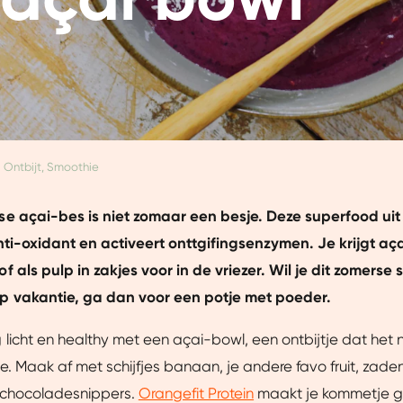
Ontbijt, Smoothie
e açai-bes is niet zomaar een besje. Deze superfood uit B
ti-oxidant en activeert onttgifingsenzymen. Je krijgt aça
 als pulp in zakjes voor in de vriezer. Wil je dit zomerse 
 vakantie, ga dan voor een potje met poeder.
licht en healthy met een açai-bowl, een ontbijtje dat het
je. Maak af met schijfjes banaan, je andere favo fruit, zaden
, chocoladesnippers.
Orangefit Protein
maakt je kommetje g