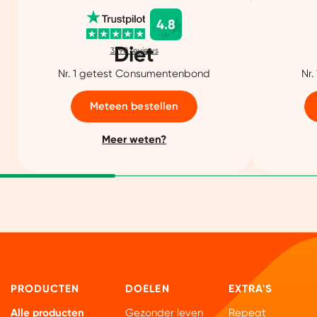
4.8
Diet
3290
reviews
Nr. 1 getest Consumentenbond
Nr.
Meteen bestellen
Meer weten?
PRODUCTEN
DOELEN
EXTRA'S
Alle producten
Gezonder leven
Repeat