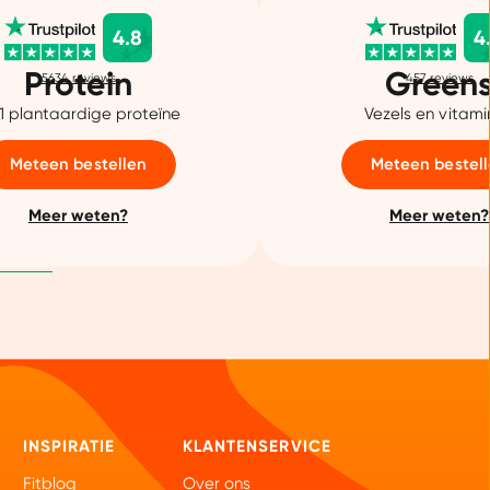
4.8
4
Protein
Green
5634
reviews
457
reviews
 1 plantaardige proteïne
Vezels en vitam
Meteen bestellen
Meteen bestel
Meer weten?
Meer weten?
INSPIRATIE
KLANTENSERVICE
Fitblog
Over ons