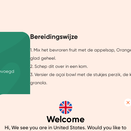
Bereidingswijze
1. Mix het bevroren fruit met de appelsap, Orange
glad geheel.
2. Schep dit over in een kom.
gevoegd
3. Versier de açai bowl met de stukjes perzik, d
granola.
Details
Welcome
uw ervaring beter te maken.
Hi, We see you are in United States. Would you like to