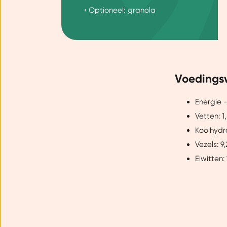
Dankzij cookies kunnen we on
• Optioneel: granola
gebruiksgemak vergroten. Da
onze vertrouwde partners om 
Voedings
Energie -
Vetten: 1
Koolhydr
Vezels: 9
Eiwitten: