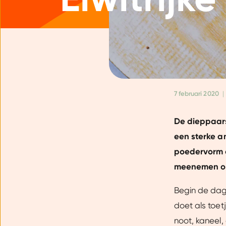
7 februari 2020
|
De dieppaars
een sterke an
poedervorm of
meenemen op
Begin de dag 
doet als toet
noot, kaneel