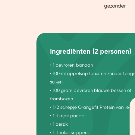
gezonder.
Ingrediënten (2 personen)
• 1 bevroren banaan
• 100 ml appelsap (puur en zonder toe
suiker)
• 100 gram bevroren blauwe bessen of
frambozen
• 1/2 schepje Orangefit Protein vanille
Toestemming
• 1 tl açai poeder
• 1 perzik
Wij gebruiken cookies om jo
• 1 tl kokossnippers