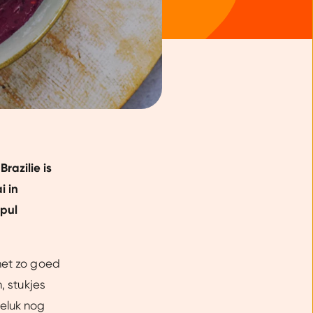
razilie is
i in
spul
 net zo goed
, stukjes
eluk nog