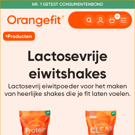
VOOR 20:00 UUR BESTELD, MORGEN IN HUIS
NR. 1 GETEST CONSUMENTENBOND
GRATIS VERZENDING VANAF €50
0
Producten
Lactosevrije
eiwitshakes
Lactosevrij eiwitpoeder voor het maken
van heerlijke shakes die je fit laten voelen.