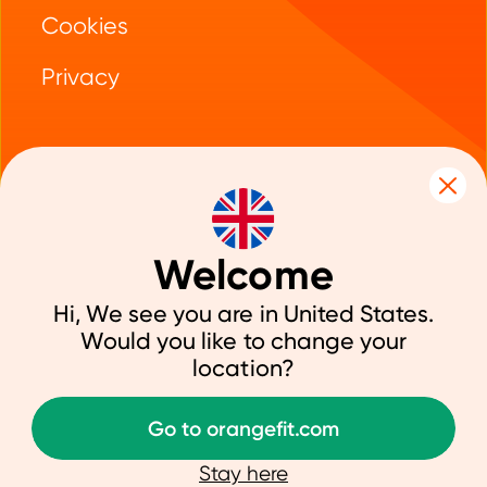
Voedingsadvies
Cookies
Veelgestelde vragen
Diet Bar
Privacy
Betaalmogelijkheden
Green Juice
Retourneren
Elektrolyten
Partner worden
Eiwit limonade
Vacatures
Welcome
Hi, We see you are in United States.
Would you like to change your
VOLG ONS
location?
© 2026 Orangefit®
Go to orangefit.com
Stay here