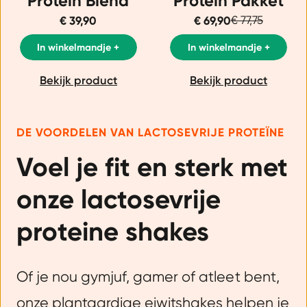
Protein Blend
Protein Pakket
€ 39,90
€ 69,90
€ 77,75
In winkelmandje +
In winkelmandje +
Bekijk product
Bekijk product
DE VOORDELEN VAN LACTOSEVRIJE PROTEÏNE
Voel je fit en sterk met
onze lactosevrije
proteine shakes
Of je nou gymjuf, gamer of atleet bent,
onze plantaardige eiwitshakes helpen je