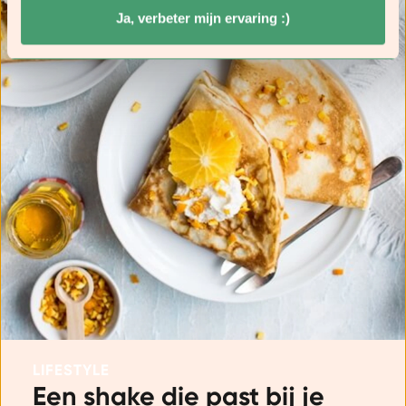
Borstvoeding
1
Ja, verbeter mijn ervaring :)
Ouderen (70+)
1
LIFESTYLE
Een shake die past bij je