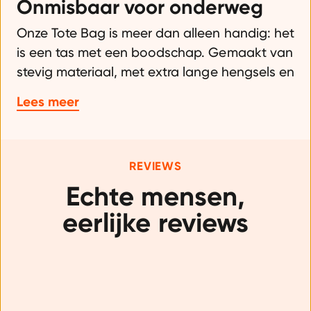
Onmisbaar voor onderweg
Onze Tote Bag is meer dan alleen handig: het
is een tas met een boodschap. Gemaakt van
stevig materiaal, met extra lange hengsels en
genoeg ruimte voor je shake, laptop of
Lees meer
kleren. En natuurlijk met onze positieve
slogan: more better days, een dagelijkse
reminder om te kiezen voor jezelf.
REVIEWS
Draag je fit lifestyle uit
Echte mensen,

Laat zien waar je voor staat. Deze tas past
eerlijke reviews
bij alles wat je doet: werk, sportschool, markt
of strand. En omdat hij compact op te
vouwen is, neem je ’m ook makkelijk mee in
je rugzak of koffer. Altijd klaar voor alles wat
je dag brengt.