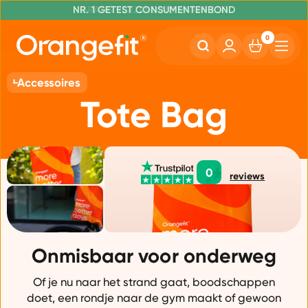
VOOR 20:00 UUR BESTELD, MORGEN IN HUIS
NR. 1 GETEST CONSUMENTENBOND
GRATIS VERZENDING VANAF €50
0
Accessoires
Tote Bag
0
reviews
Onmisbaar voor onderweg
Of je nu naar het strand gaat, boodschappen
doet, een rondje naar de gym maakt of gewoon