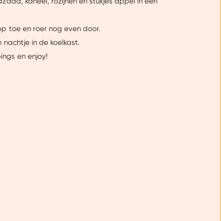
zaad, kaneel, rozijnen en stukjes appel in
een
p toe en roer nog even door.
 nachtje in de koelkast.
ngs en enjoy!