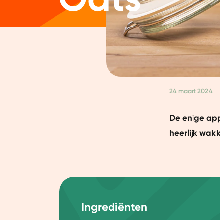
24 maart 2024
|
De enige app
heerlijk wak
Ingrediënten