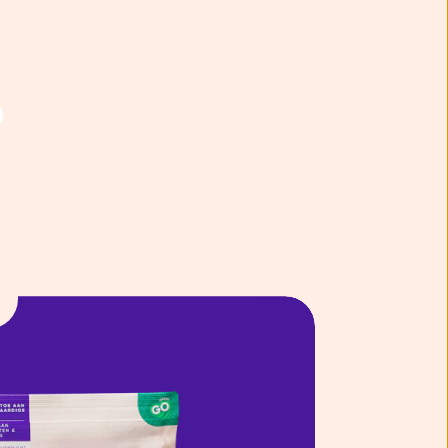
Over
ntent laten zien en je
 beperkte informatie met
k onze cookieverklaring.
erbeter mijn ervaring :)