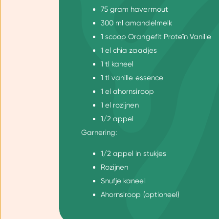
75 gram havermout
300 ml amandelmelk
1 scoop Orangefit Proteïn Vanille
1 el chia zaadjes
1 tl kaneel
1 tl vanille essence
1 el ahornsiroop
1 el rozijnen
1/2 appel
Garnering:
1/2 appel in stukjes
Rozijnen
Snufje kaneel
Ahornsiroop (optioneel)