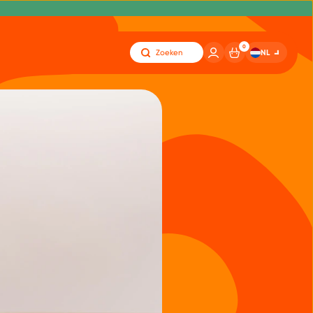
0
NL
Zoeken