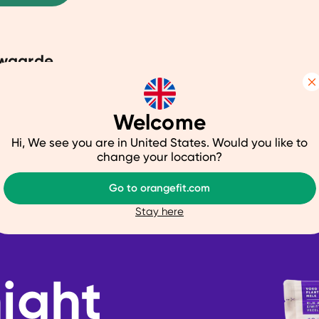
waarde
Details
 Kcal: 643
5g
Welcome
aten: 92g
uw ervaring beter te maken.
Hi, We see you are in United States. Would you like to
 32g
ze website beter afstemmen op jouw voorkeuren, je relevante co
change your location?
arnaast helpen ze ons om onze website te verbeteren. We delen
Go to orangefit.com
je een gepersonaliseerde ervaring te bieden. Meer weten? Bekij
Stay here
Aanpassen
Ja, v
ight