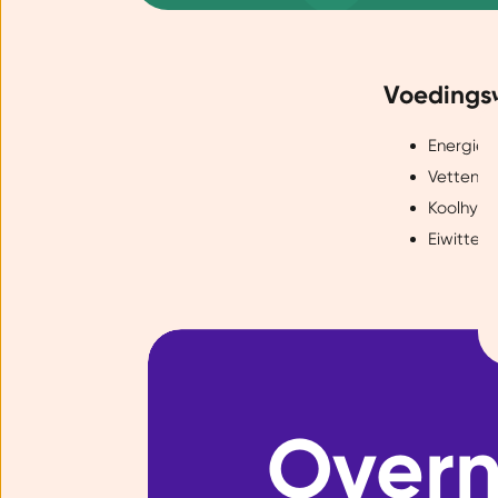
Voedings
Toestemming
Energie -
Vetten: 1
Koolhydr
Wij gebruiken cookies om jo
Eiwitten:
Dankzij cookies kunnen we on
gebruiksgemak vergroten. Da
onze vertrouwde partners om 
Overn