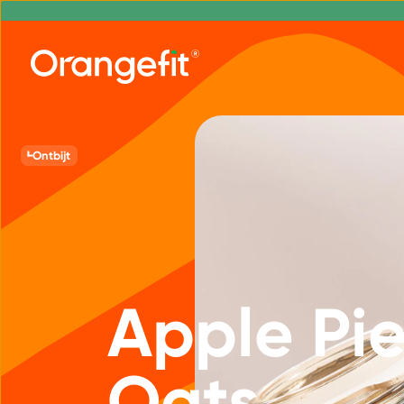
Ontbijt
Apple Pi
Oats