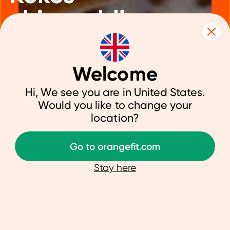
chiapudding
met mango
Welcome
Hi, We see you are in United States.
Would you like to change your
9 april 2021
|
Eiwitrijke snacks
location?
Go to orangefit.com
Ben je op zoek naar een makkelijk
recept om lekker mee te ontbijten?
Stay here
Probeer dan onze kokos chiapudding
met verse mango. Dit recept is ook
ideaal om te combineren met onze