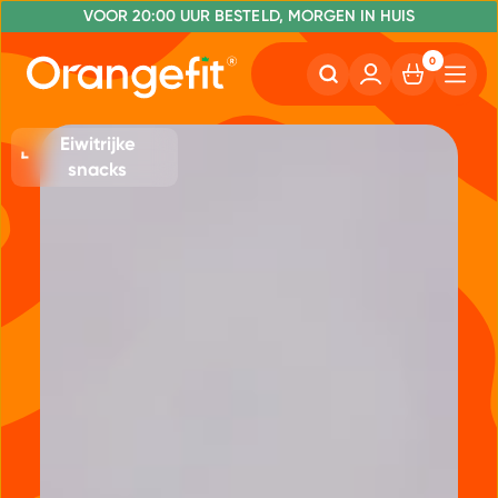
VOOR 20:00 UUR BESTELD, MORGEN IN HUIS
NR. 1 GETEST CONSUMENTENBOND
GRATIS VERZENDING VANAF €50
0
Eiwitrijke
snacks