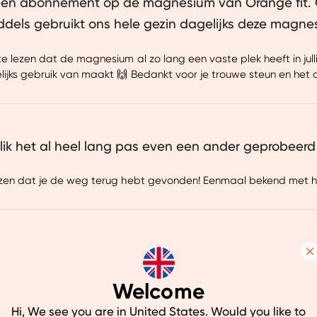
 een abonnement op de magnesium van Orange fit. 
ddels gebruikt ons hele gezin dagelijks deze magne
e lezen dat de magnesium al zo lang een vaste plek heeft in jullie
lijks gebruik van maakt 🙌 Bedankt voor je trouwe steun en het d
slik het al heel lang pas even een ander geprobeerd
zen dat je de weg terug hebt gevonden! Eenmaal bekend met het
ast van onrustige benen. Er werd me aangeraden om
Details
 het meest zuiver. Vandaar mijn keuze voor Orange
Welcome
uw ervaring beter te maken.
e horen dat de magnesium zo goed voor je werkt en je onrustige
Hi, We see you are in United States. Would you like to