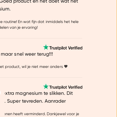
Goed product en het doet wat het
sium.
 routine! En wat fijn dat inmiddels het hele
elen van je ervaring!
 maar snel weer terug!!!
 product, wil je niet meer anders 🧡
 extra magnesium te slikken. Dit
Over
fit. Super tevreden. Aanrader
 benen heeft verminderd. Dankjewel voor je