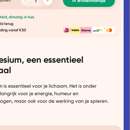
In winkelmandje
apsules
eld, dinsdag in huis
ld terug
nding vanaf €50
sium, een essentieel
aal
is essentieel voor je lichaam. Het is onder
angrijk voor je energie, humeur en
gen, maar ook voor de werking van je spieren.
e je magnesium-levels opkrikt dus. Voor ons
supplement gebruiken we de best
e organische vorm, magnesium bisglycinaat.