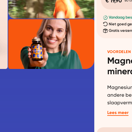
€ 19,90
60 c
Vandaag best
Niet goed ge
Gratis verze
VOORDELEN
Magne
miner
Magnesium 
andere bel
slaapvermo
Zorg dat j
Lees meer
magnesium
opneembar