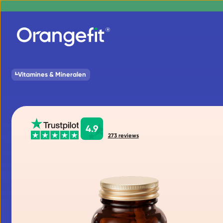
Vitamines & Mineralen
4.9
273
reviews