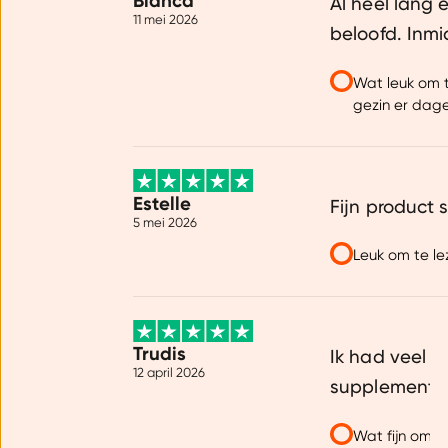
Bianca
Al heel lang
11 mei 2026
beloofd. Inmi
Wat leuk om t
gezin er dage
Estelle
Fijn product 
5 mei 2026
Leuk om te le
Trudis
Ik had veel l
Toestemming
12 april 2026
supplement is
Wij gebruiken cookies om jo
Wat fijn om t