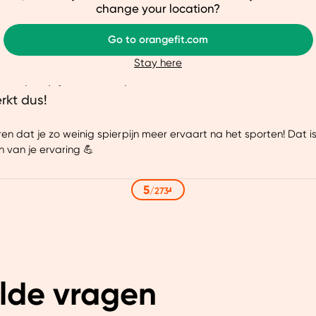
ze website beter afstemmen op jouw voorkeuren, je relevante co
change your location?
arnaast helpen ze ons om onze website te verbeteren. We delen
Go to orangefit.com
je een gepersonaliseerde ervaring te bieden. Meer weten? Bekij
Stay here
der spierpijn na het sporten. Eerst structureel iede
Aanpassen
Ja, v
rkt dus!
en dat je zo weinig spierpijn meer ervaart na het sporten! Dat i
n van je ervaring 💪
5
/
273
lde vragen