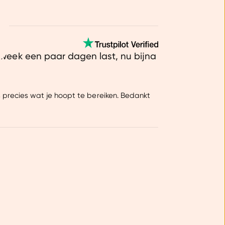
ntent laten zien en je
 beperkte informatie met
k onze cookieverklaring.
re week een paar dagen last, nu bijna
erbeter mijn ervaring :)
s precies wat je hoopt te bereiken. Bedankt