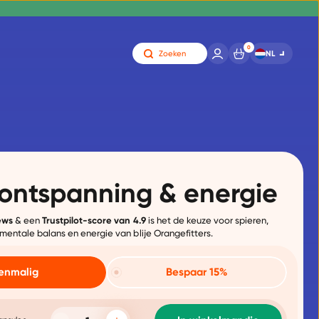
0
NL
Zoeken
 ontspanning & energie
ews
& een
Trustpilot-score van 4.9
is het de keuze voor spieren,
mentale balans en energie van blije Orangefitters.
enmalig
Bespaar 15%