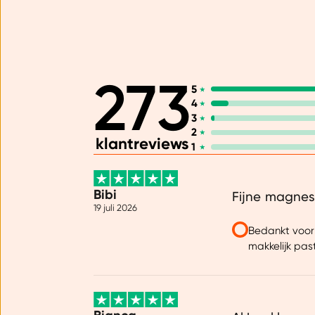
273
5
4
3
2
klantreviews
1
Bibi
Fijne magnes
19 juli 2026
Bedankt voor 
makkelijk past