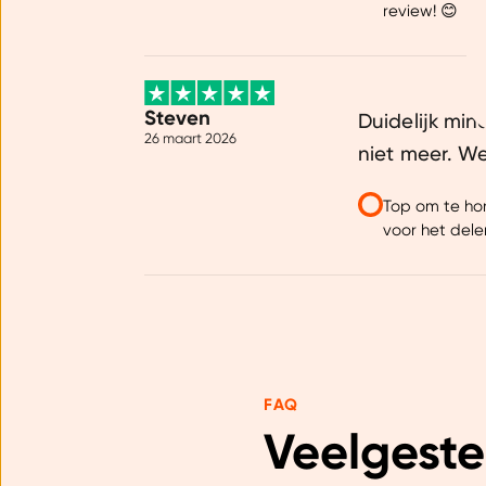
review! 😊
Dankzij cookies kunnen we on
gebruiksgemak vergroten. Da
onze vertrouwde partners om 
Steven
Duidelijk min
26 maart 2026
niet meer. We
Top om te hor
voor het dele
FAQ
Veelgeste