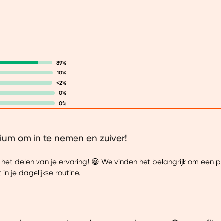
dat deze n
fijne hier
daardoor n
onze voedi
ten goede.
89%
oxides geb
10%
<2%
0%
Daarbij w
0%
ook beter
zelfs in 
hebben we
ium om in te nemen en zuiver!
Bioperine®
piperine b
het delen van je ervaring! 😀 We vinden het belangrijk om een 
nóg beter
 in je dagelijkse routine.