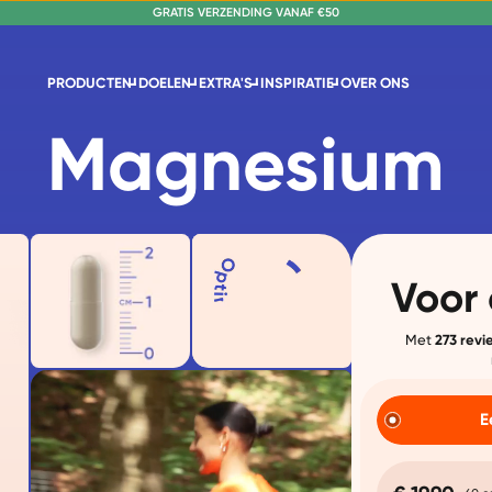
NR. 1 GETEST CONSUMENTENBOND
GRATIS VERZENDING VANAF €50
PRODUCTEN
DOELEN
EXTRA'S
INSPIRATIE
OVER ONS
Magnesium
Voor
Met
273 revi
E