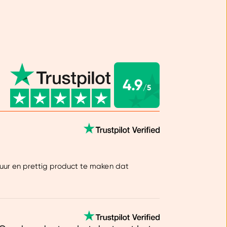
iet splitst onder invloed van je maagzuur.
Het
aan is dat aminozuurgecheleerde magnesium
iet gaat concurreren met andere mineralen uit
ng. Dit komt de biologische beschikbaarheid
 Bij magnesiumverbindingen als citraten en
eurt dat wel.
4.9
/5
ordt magnesiumbisglycinaat door veel mensen
 verdragen dan andere vormen van magnesium,
hoge doseringen. Aan ons magnesium-supplement
 trouwens extra Bioperine® toegevoegd.
 is een extract van zwarte peper dat 95-98%
evat. Dit zorgt ervoor dat je de voedingsstoffen
puur en prettig product te maken dat
 opneemt.