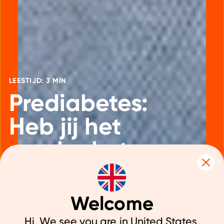
LEESTIJD: 3 MIN
Prediabetes:
Heb jij het
zonder het
te weten?
Welcome
Hi, We see you are in United States.